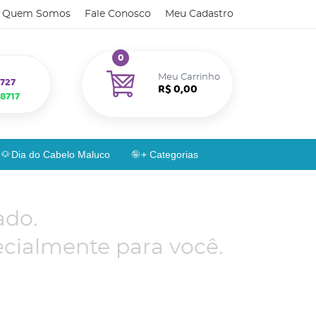
Quem Somos
Fale Conosco
Meu Cadastro
0
Meu Carrinho
727
R$ 0,00
8717
Dia do Cabelo Maluco
+ Categorias
ado.
cialmente para você.