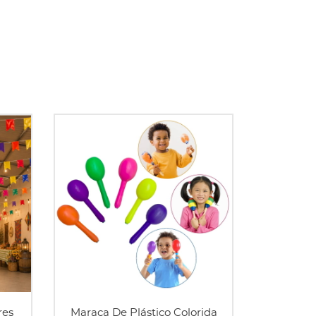
res
Maraca De Plástico Colorida