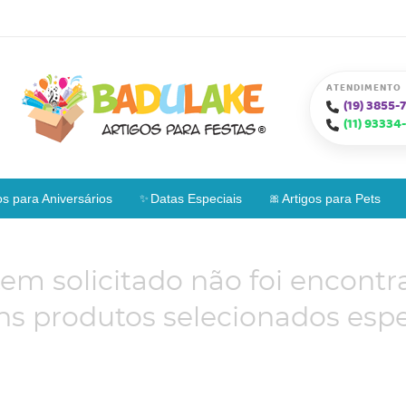
ATENDIMENTO
(19)
3855-7
(11)
93334-
os para Aniversários
Datas Especiais
Artigos para Pets
tem solicitado não foi encontr
s produtos selecionados espe