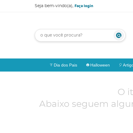
Faça login
Seja bem-vindo(a),
Dia dos Pais
Halloween
Artig
O i
Abaixo seguem algun