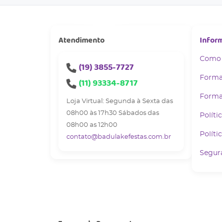
Atendimento
Infor
Como
(19)
3855-7727
Forma
(11)
93334-8717
Forma
Loja Virtual: Segunda à Sexta das
08h00 às 17h30 Sábados das
Políti
08h00 as 12h00
Políti
contato@badulakefestas.com.br
Segur