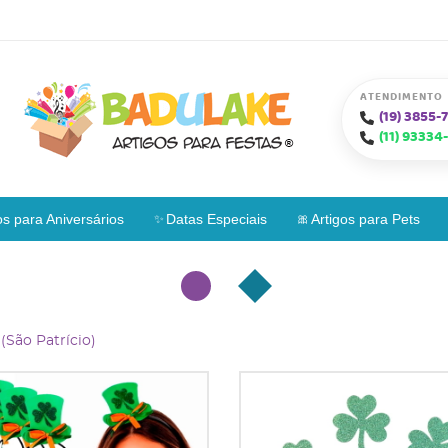
ATENDIMENTO
(19)
3855-7
(11)
93334-
os para Aniversários
Datas Especiais
Artigos para Pets
(São Patrício)