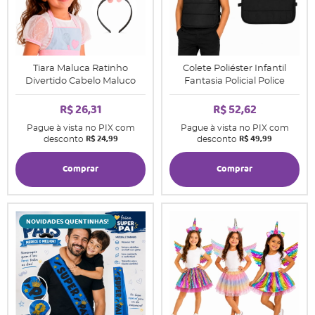
Tiara Maluca Ratinho
Colete Poliéster Infantil
Divertido Cabelo Maluco
Fantasia Policial Police
R$ 26,31
R$ 52,62
Pague à vista no PIX com
Pague à vista no PIX com
R$ 24,99
R$ 49,99
desconto
desconto
Comprar
Comprar
NOVIDADES QUENTINHAS!