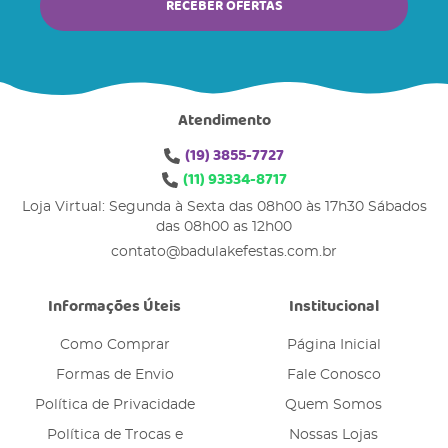
RECEBER OFERTAS
Atendimento
(19)
3855-7727
(11)
93334-8717
Loja Virtual: Segunda à Sexta das 08h00 às 17h30 Sábados
das 08h00 as 12h00
contato@badulakefestas.com.br
Informações Úteis
Institucional
Como Comprar
Página Inicial
Formas de Envio
Fale Conosco
Política de Privacidade
Quem Somos
Política de Trocas e
Nossas Lojas