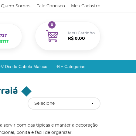
Quem Somos
Fale Conosco
Meu Cadastro
0
Meu Carrinho
727
R$ 0,00
8717
Dia do Cabelo Maluco
+ Categorias
rraiá
Selecione
ara servir comidas típicas e manter a decoração
onal, bonita e fácil de organizar.