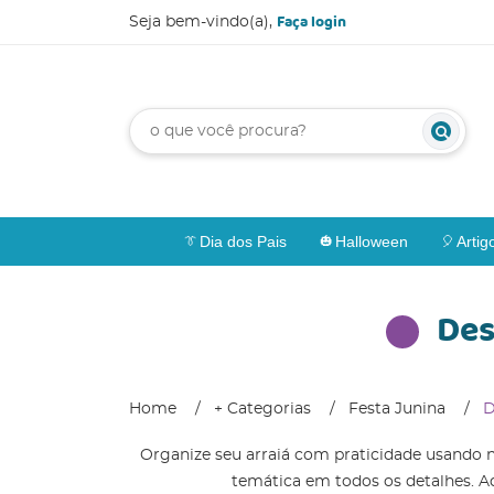
Faça login
Seja bem-vindo(a),
Dia dos Pais
Halloween
Artig
Des
Home
+ Categorias
Festa Junina
D
Organize seu arraiá com praticidade usando 
temática em todos os detalhes. Aq