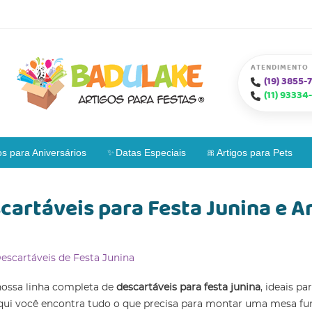
ATENDIMENTO
(19)
3855-7
(11)
93334-
os para Aniversários
Datas Especiais
Artigos para Pets
cartáveis para Festa Junina e A
escartáveis de Festa Junina
nossa linha completa de
descartáveis para festa junina
, ideais p
ui você encontra tudo o que precisa para montar uma mesa funci