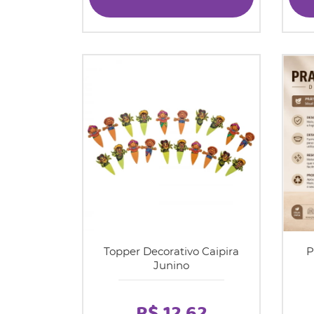
Topper Decorativo Caipira
P
Junino
R$ 12,62