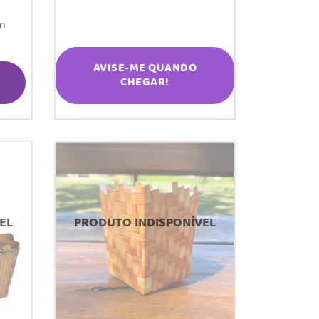
om
AVISE-ME QUANDO
CHEGAR!