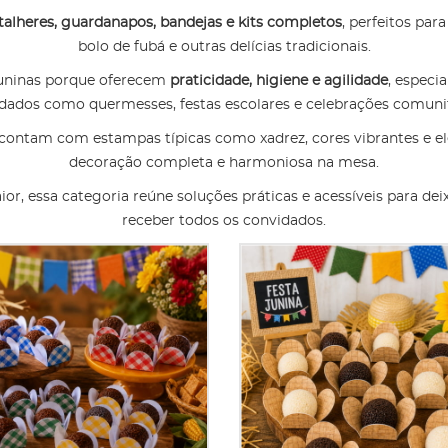
 talheres, guardanapos, bandejas e kits completos
, perfeitos par
bolo de fubá e outras delícias tradicionais.
 juninas porque oferecem
praticidade, higiene e agilidade
, espec
dados como quermesses, festas escolares e celebrações comunit
 contam com estampas típicas como xadrez, cores vibrantes e 
decoração completa e harmoniosa na mesa.
r, essa categoria reúne soluções práticas e acessíveis para deix
receber todos os convidados.