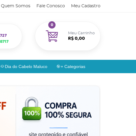
Quem Somos
Fale Conosco
Meu Cadastro
0
Meu Carrinho
727
R$ 0,00
8717
Dia do Cabelo Maluco
+ Categorias