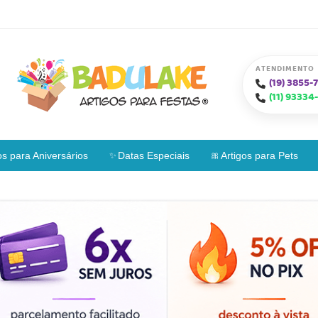
ATENDIMENTO
(19)
3855-7
(11)
93334-
os para Aniversários
Datas Especiais
Artigos para Pets