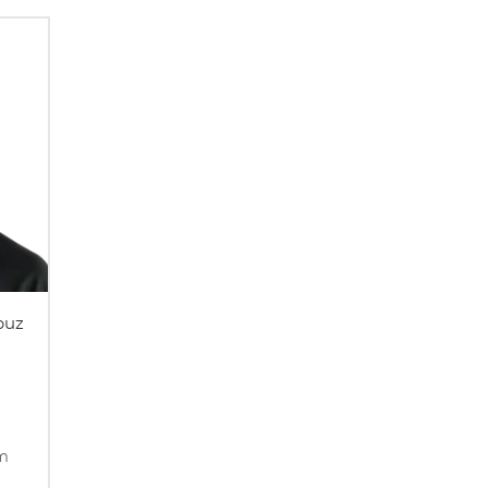
puz
om