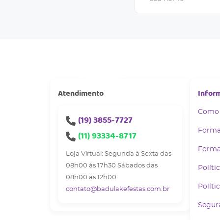
Atendimento
Infor
Como
(19)
3855-7727
Forma
(11)
93334-8717
Forma
Loja Virtual: Segunda à Sexta das
08h00 às 17h30 Sábados das
Políti
08h00 as 12h00
Políti
contato@badulakefestas.com.br
Segur