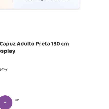
Capuz Adulto Preta 130 cm
osplay
2474
un