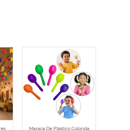
res
Maraca De Plástico Colorida