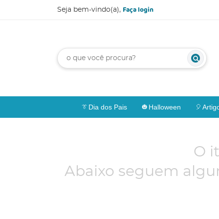
Faça login
Seja bem-vindo(a),
Dia dos Pais
Halloween
Artig
O i
Abaixo seguem algun