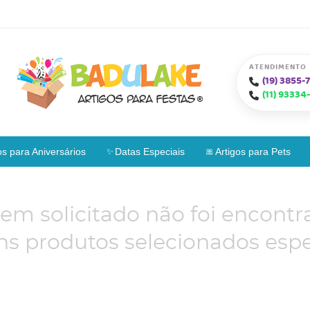
ATENDIMENTO
(19)
3855-7
(11)
93334-
os para Aniversários
Datas Especiais
Artigos para Pets
tem solicitado não foi encontr
s produtos selecionados espe