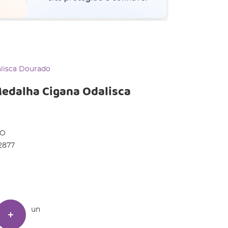
alisca Dourado
 Medalha Cigana Odalisca
DO
2877
un