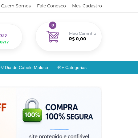
Quem Somos
Fale Conosco
Meu Cadastro
0
Meu Carrinho
727
R$ 0,00
8717
Dia do Cabelo Maluco
+ Categorias