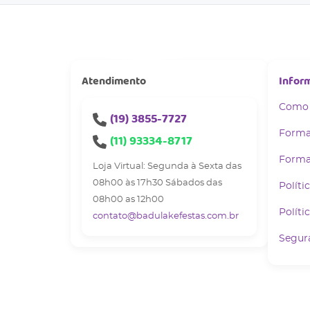
Atendimento
Infor
Como
(19)
3855-7727
Forma
(11)
93334-8717
Forma
Loja Virtual: Segunda à Sexta das
08h00 às 17h30 Sábados das
Políti
08h00 as 12h00
Políti
contato@badulakefestas.com.br
Segur