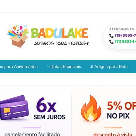
ATENDIMENTO
(19)
3855-7
(11)
93334-
os para Aniversários
Datas Especiais
Artigos para Pets