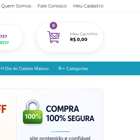
Quem Somos
Fale Conosco
Meu Cadastro
0
Meu Carrinho
727
R$ 0,00
8717
Dia do Cabelo Maluco
+ Categorias