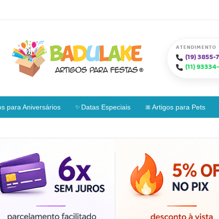
ATENDIMENTO
(19)
3855-7
(11)
93334-
os para Aniversários
Datas Especiais
Artigos para Pets