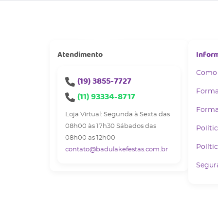
Atendimento
Infor
Como
(19)
3855-7727
Forma
(11)
93334-8717
Forma
Loja Virtual: Segunda à Sexta das
08h00 às 17h30 Sábados das
Políti
08h00 as 12h00
Políti
contato@badulakefestas.com.br
Segur