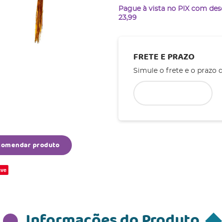
Pague à vista no PIX com de
23,99
FRETE E PRAZO
Simule o frete e o prazo 
comendar produto
ve
Informações do Produto