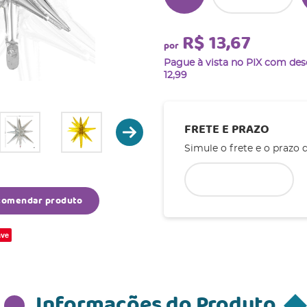
R$ 13,67
por
Pague à vista no PIX com de
12,99
FRETE E PRAZO
Simule o frete e o prazo 
comendar produto
ve
Informações do Produto