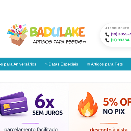
ATENDIMENTO
(19)
3855-7
(11)
93334-
os para Aniversários
Datas Especiais
Artigos para Pets