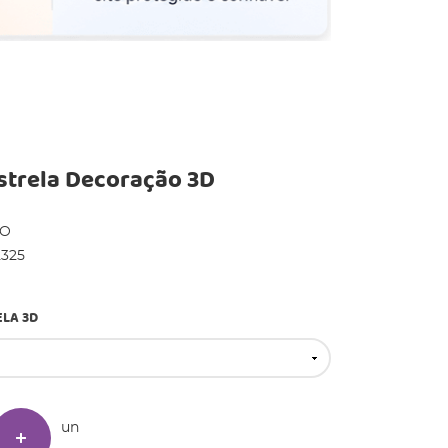
strela Decoração 3D
DO
2325
ELA 3D
un