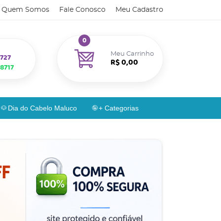
Quem Somos
Fale Conosco
Meu Cadastro
0
Meu Carrinho
727
R$ 0,00
8717
Dia do Cabelo Maluco
+ Categorias