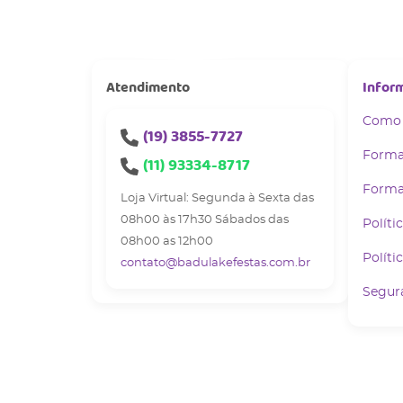
Atendimento
Infor
Como
(19)
3855-7727
Forma
(11)
93334-8717
Forma
Loja Virtual: Segunda à Sexta das
08h00 às 17h30 Sábados das
Políti
08h00 as 12h00
Políti
contato@badulakefestas.com.br
Segur