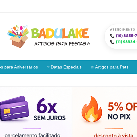
ATENDIMENTO
(19)
3855-7
(11)
93334-
os para Aniversários
Datas Especiais
Artigos para Pets