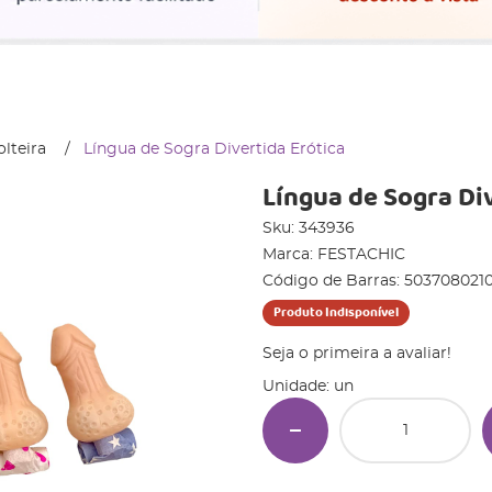
lteira
Língua de Sogra Divertida Erótica
Língua de Sogra Div
Sku:
343936
Marca:
FESTACHIC
Código de Barras:
503708021
Produto Indisponível
Seja o primeira a avaliar!
Unidade: un