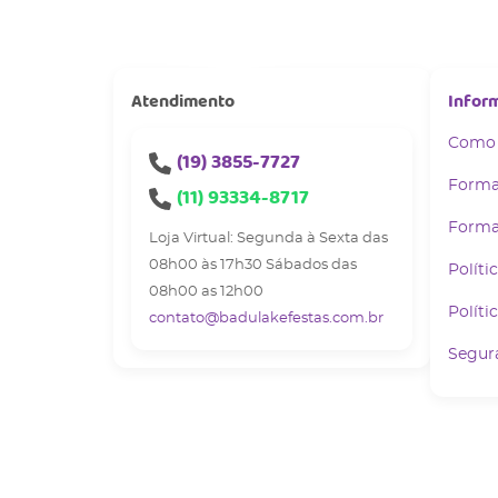
Atendimento
Infor
Como
(19)
3855-7727
Forma
(11)
93334-8717
Forma
Loja Virtual: Segunda à Sexta das
08h00 às 17h30 Sábados das
Políti
08h00 as 12h00
Políti
contato@badulakefestas.com.br
Segur