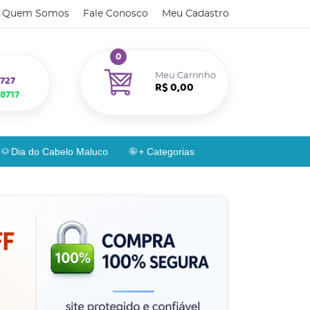
Quem Somos
Fale Conosco
Meu Cadastro
0
Meu Carrinho
727
R$ 0,00
8717
Dia do Cabelo Maluco
+ Categorias