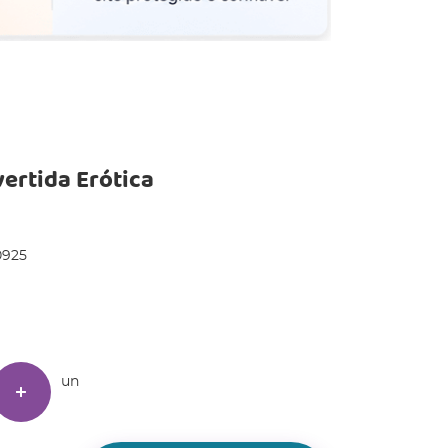
ertida Erótica
0925
un