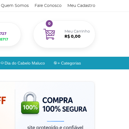
Quem Somos
Fale Conosco
Meu Cadastro
0
Meu Carrinho
727
R$ 0,00
8717
Dia do Cabelo Maluco
+ Categorias