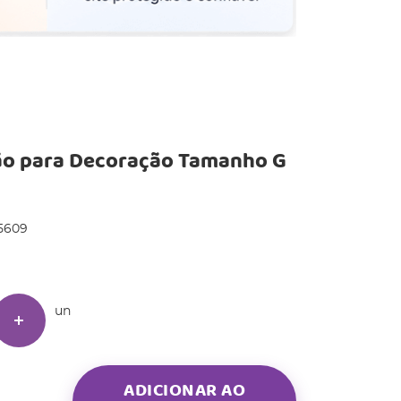
ão para Decoração Tamanho G
5609
un
ADICIONAR AO