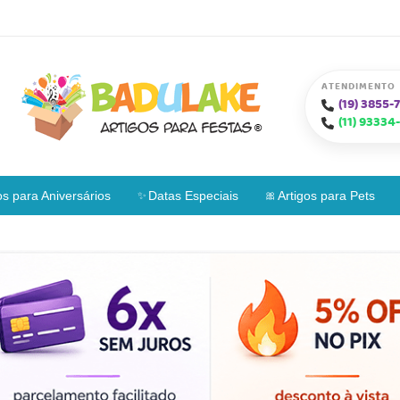
ATENDIMENTO
(19)
3855-7
(11)
93334-
os para Aniversários
Datas Especiais
Artigos para Pets