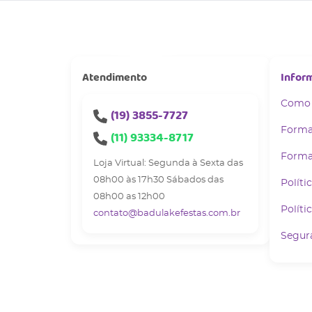
Atendimento
Infor
Como
(19)
3855-7727
Forma
(11)
93334-8717
Forma
Loja Virtual: Segunda à Sexta das
08h00 às 17h30 Sábados das
Políti
08h00 as 12h00
Políti
contato@badulakefestas.com.br
Segur