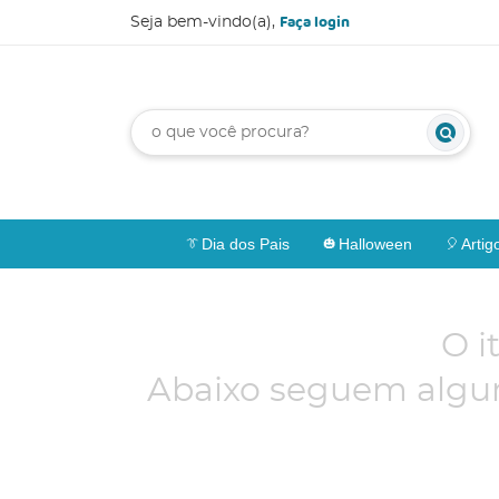
Faça login
Seja bem-vindo(a),
Dia dos Pais
Halloween
Artig
O i
Abaixo seguem algun