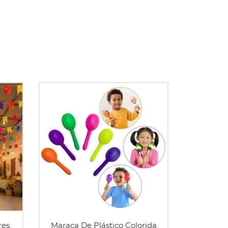
res
Maraca De Plástico Colorida