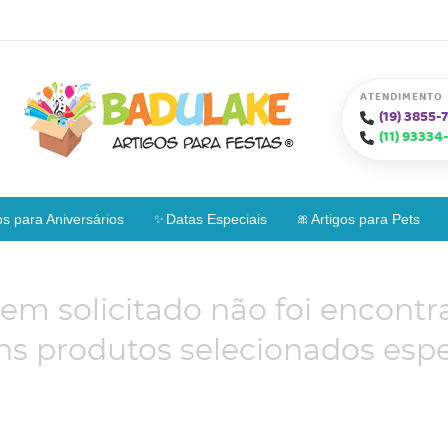
ATENDIMENTO
(19)
3855-7
(11)
93334-
os para Aniversários
Datas Especiais
Artigos para Pets
tem solicitado não foi encontr
s produtos selecionados espe