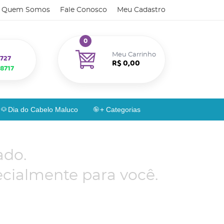
Quem Somos
Fale Conosco
Meu Cadastro
0
Meu Carrinho
727
R$ 0,00
8717
Dia do Cabelo Maluco
+ Categorias
ado.
cialmente para você.