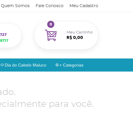
Quem Somos
Fale Conosco
Meu Cadastro
0
Meu Carrinho
727
R$ 0,00
8717
Dia do Cabelo Maluco
+ Categorias
ado.
cialmente para você.