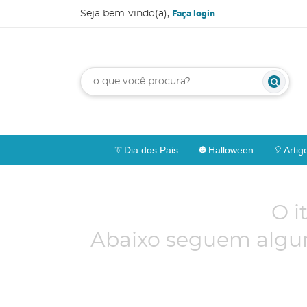
Faça login
Seja bem-vindo(a),
Dia dos Pais
Halloween
Artig
O i
Abaixo seguem algun