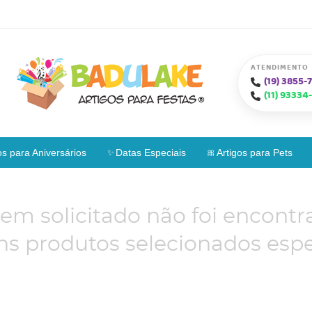
ATENDIMENTO
(19)
3855-7
(11)
93334-
os para Aniversários
Datas Especiais
Artigos para Pets
tem solicitado não foi encontr
s produtos selecionados espe