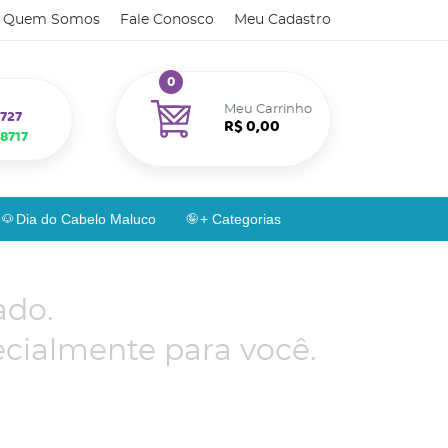
Quem Somos
Fale Conosco
Meu Cadastro
0
Meu Carrinho
727
R$ 0,00
8717
Dia do Cabelo Maluco
+ Categorias
ado.
cialmente para você.