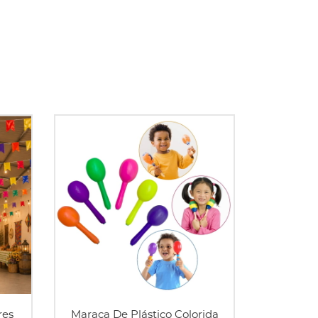
res
Maraca De Plástico Colorida