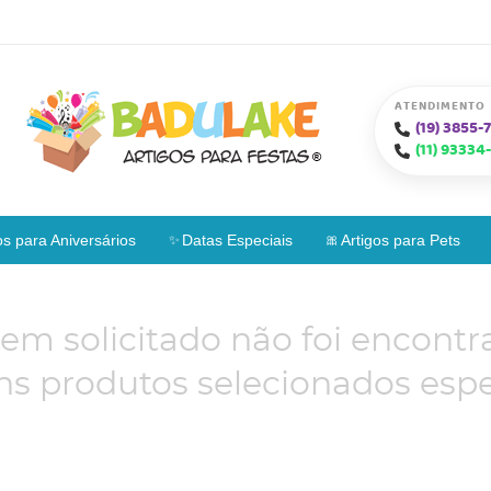
ATENDIMENTO
(19)
3855-7
(11)
93334-
os para Aniversários
Datas Especiais
Artigos para Pets
tem solicitado não foi encontr
s produtos selecionados espe