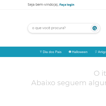
Faça login
Seja bem-vindo(a),
Dia dos Pais
Halloween
Artig
O i
Abaixo seguem algun