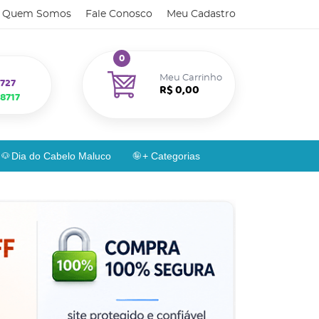
Quem Somos
Fale Conosco
Meu Cadastro
0
Meu Carrinho
727
R$ 0,00
8717
Dia do Cabelo Maluco
+ Categorias