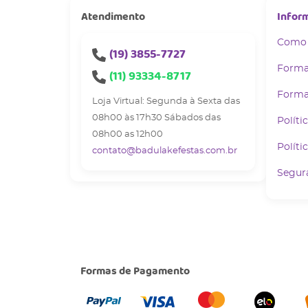
Atendimento
Infor
Como
(19)
3855-7727
Forma
(11)
93334-8717
Forma
Loja Virtual: Segunda à Sexta das
08h00 às 17h30 Sábados das
Políti
08h00 as 12h00
Políti
contato@badulakefestas.com.br
Segur
Formas de Pagamento