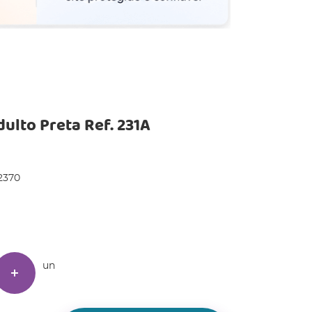
dulto Preta Ref. 231A
2370
un