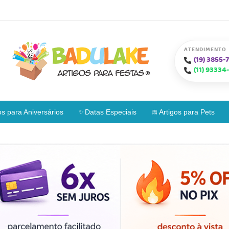
ATENDIMENTO
(19)
3855-7
(11)
93334-
os para Aniversários
Datas Especiais
Artigos para Pets