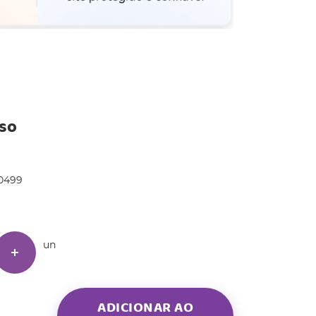
iso
0499
un
ADICIONAR AO