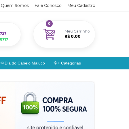
Quem Somos
Fale Conosco
Meu Cadastro
0
Meu Carrinho
727
R$ 0,00
8717
Dia do Cabelo Maluco
+ Categorias