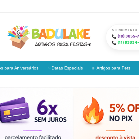
ATENDIMENTO
(19)
3855-7
(11)
93334-
os para Aniversários
Datas Especiais
Artigos para Pets