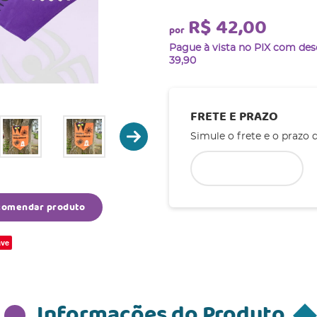
R$ 42,00
por
Pague à vista no PIX com de
39,90
FRETE E PRAZO
Simule o frete e o prazo 
comendar produto
ve
Informações do Produto