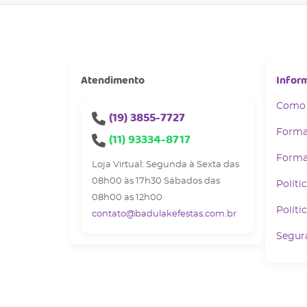
Atendimento
Infor
Como
(19)
3855-7727
Forma
(11)
93334-8717
Forma
Loja Virtual: Segunda à Sexta das
08h00 às 17h30 Sábados das
Políti
08h00 as 12h00
Políti
contato@badulakefestas.com.br
Segur