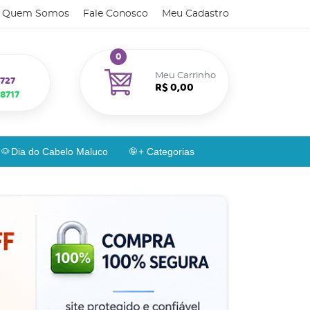
Quem Somos
Fale Conosco
Meu Cadastro
0
Meu Carrinho
727
R$ 0,00
8717
Dia do Cabelo Maluco
+ Categorias