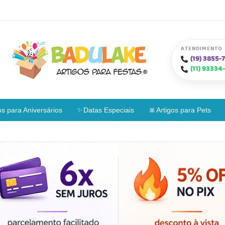
ATENDIMENTO
(19)
3855-7
(11)
93334-
os para Aniversários
Datas Especiais
Artigos para Pets