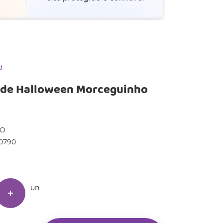
d
o de Halloween Morceguinho
DO
0790
un