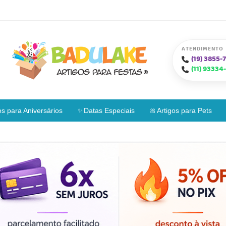
ATENDIMENTO
(19)
3855-7
(11)
93334-
os para Aniversários
Datas Especiais
Artigos para Pets