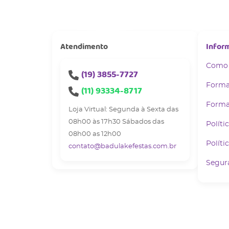
Atendimento
Infor
Como
(19)
3855-7727
Forma
(11)
93334-8717
Forma
Loja Virtual: Segunda à Sexta das
08h00 às 17h30 Sábados das
Políti
08h00 as 12h00
Políti
contato@badulakefestas.com.br
Segur