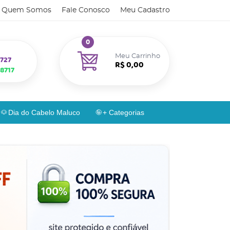
Quem Somos
Fale Conosco
Meu Cadastro
0
Meu Carrinho
727
R$ 0,00
8717
Dia do Cabelo Maluco
+ Categorias