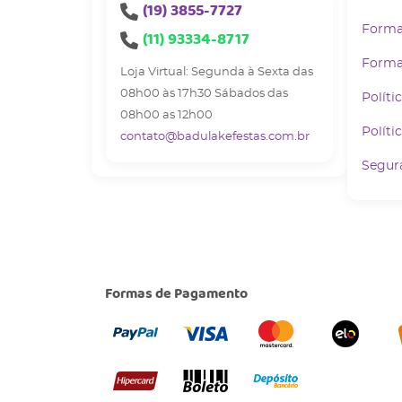
(19)
3855-7727
Forma
(11)
93334-8717
Forma
Loja Virtual: Segunda à Sexta das
08h00 às 17h30 Sábados das
Políti
08h00 as 12h00
Políti
contato@badulakefestas.com.br
Segur
Formas de Pagamento