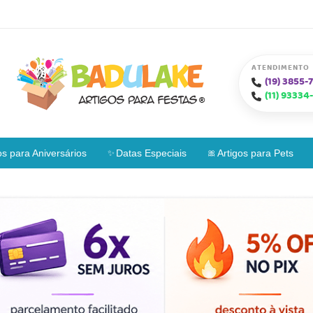
ATENDIMENTO
(19)
3855-7
(11)
93334-
os para Aniversários
Datas Especiais
Artigos para Pets