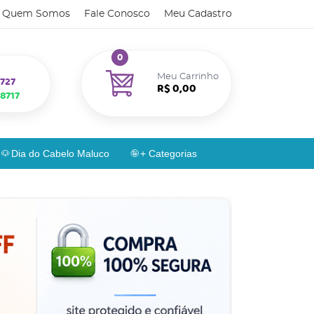
Quem Somos
Fale Conosco
Meu Cadastro
0
Meu Carrinho
727
R$ 0,00
8717
Dia do Cabelo Maluco
+ Categorias