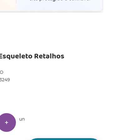
Esqueleto Retalhos
DO
3249
un