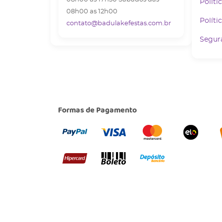
Políti
08h00 as 12h00
Políti
contato@badulakefestas.com.br
Segur
Formas de Pagamento