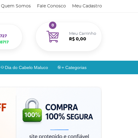
Quem Somos
Fale Conosco
Meu Cadastro
0
Meu Carrinho
727
R$ 0,00
8717
Dia do Cabelo Maluco
+ Categorias