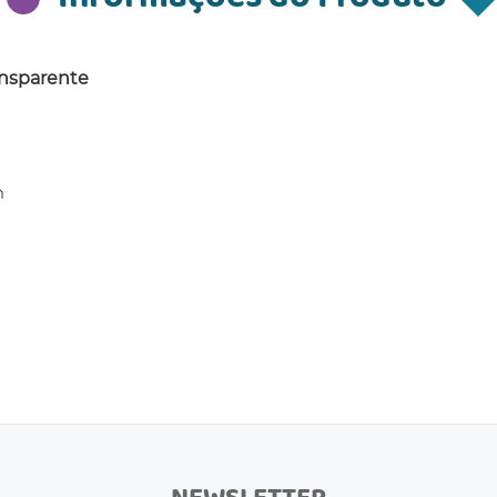
ansparente
m