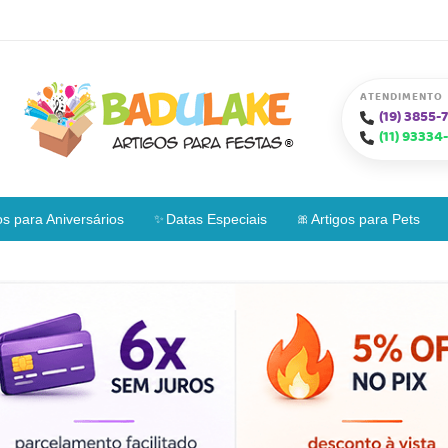
ATENDIMENTO
(19)
3855-7
(11)
93334-
os para Aniversários
Datas Especiais
Artigos para Pets