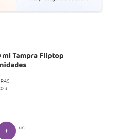
0 ml Tampra Fliptop
unidades
URAS
023
un