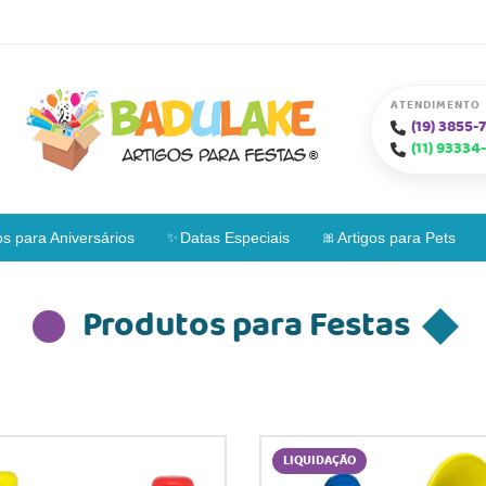
ATENDIMENTO
(19)
3855-7
(11)
93334-
os para Aniversários
Datas Especiais
Artigos para Pets
Produtos para Festas
LIQUIDAÇÃO