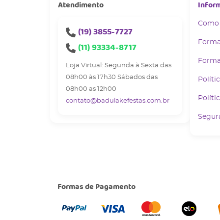
Atendimento
Infor
Como
(19)
3855-7727
Forma
(11)
93334-8717
Forma
Loja Virtual: Segunda à Sexta das
08h00 às 17h30 Sábados das
Políti
08h00 as 12h00
Políti
contato@badulakefestas.com.br
Segur
Formas de Pagamento