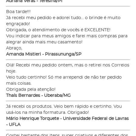
Adriana Veras - Teresina/PI
Boa tarde!!!
Já recebi meu pedido e adorei tudo... o brinde é muito
engraçado!
Obrigada, o atendimento de vocês é EXCELENTE!
Vou indicar para meus amigos e farei mais compras para
alegrar ainda mais meu casamento!
Abraço,
Amanda Mistieri - Pirassununga/SP
Olá! Recebi meu pedido ontem, mas o retirei nos Correios
hoje.
Veio tudo certinho! Só me arrependi de não ter pedido
mais coisas.
Obrigada pela atenção!
Thaís Bernardes - Uberaba/MG
Já recebi os produtos. Veio bem rápido e certinho. Vou
usá-los na minha formatura. Obrigado!
Mário Henrique Torquete - Universidade Federal de Lavras
- UFLA
Gostei bastante dos itens, super criativos e diferentes dos