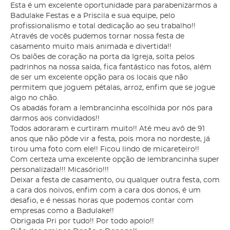
Esta é um excelente oportunidade para parabenizarmos a
Badulake Festas e a Priscila e sua equipe, pelo
profissionalismo e total dedicação ao seu trabalho!!
Através de vocês pudemos tornar nossa festa de
casamento muito mais animada e divertida!!
Os balões de coração na porta da Igreja, solta pelos
padrinhos na nossa saída, fica fantástico nas fotos, além
de ser um excelente opção para os locais que não
permitem que joguem pétalas, arroz, enfim que se jogue
algo no chão.
Os abadás foram a lembrancinha escolhida por nós para
darmos aos convidados!!
Todos adoraram e curtiram muito!! Até meu avô de 91
anos que não pôde vir a festa, pois mora no nordeste, já
tirou uma foto com ele!! Ficou lindo de micareteiro!!
Com certeza uma excelente opção de lembrancinha super
personalizada!!! Micasório!!!
Deixar a festa de casamento, ou qualquer outra festa, com
a cara dos noivos, enfim com a cara dos donos, é um
desafio, e é nessas horas que podemos contar com
empresas como a Badulake!!
Obrigada Pri por tudo!! Por todo apoio!!