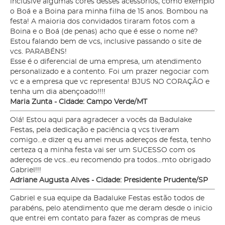
inclusive algumas cores desses acessórios, como exemplo
o Boá e a Boina para minha filha de 15 anos. Bombou na
festa! A maioria dos convidados tiraram fotos com a
Boina e o Boá (de penas) acho que é esse o nome né?
Estou falando bem de vcs, inclusive passando o site de
vcs. PARABÉNS!
Esse é o diferencial de uma empresa, um atendimento
personalizado e a contento. Foi um prazer negociar com
vc e a empresa que vc representa! BJUS NO CORAÇÃO e
tenha um dia abençoado!!!!
Maria Zunta - Cidade: Campo Verde/MT
Olá! Estou aqui para agradecer a vocês da Badulake
Festas, pela dedicação e paciência q vcs tiveram
comigo...e dizer q eu amei meus adereços de festa, tenho
certeza q a minha festa vai ser um SUCESSO com os
adereços de vcs...eu recomendo pra todos...mto obrigado
Gabriel!!!
Adriane Augusta Alves - Cidade: Presidente Prudente/SP
Gabriel e sua equipe da Badaluke Festas estão todos de
parabéns, pelo atendimento que me deram desde o inicio
que entrei em contato para fazer as compras de meus