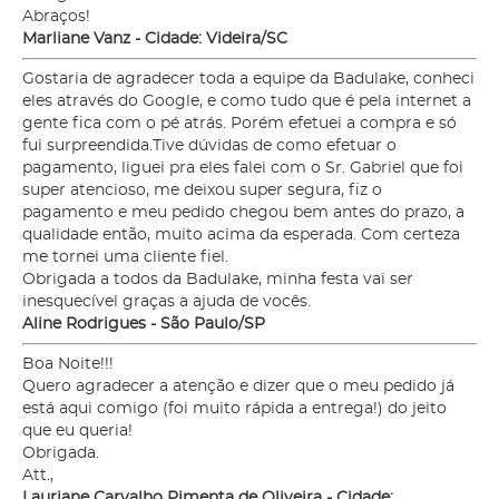
Abraços!
Marliane Vanz - Cidade: Videira/SC
Gostaria de agradecer toda a equipe da Badulake, conheci
eles através do Google, e como tudo que é pela internet a
gente fica com o pé atrás. Porém efetuei a compra e só
fui surpreendida.Tive dúvidas de como efetuar o
pagamento, liguei pra eles falei com o Sr. Gabriel que foi
super atencioso, me deixou super segura, fiz o
pagamento e meu pedido chegou bem antes do prazo, a
qualidade então, muito acima da esperada. Com certeza
me tornei uma cliente fiel.
Obrigada a todos da Badulake, minha festa vai ser
inesquecível graças a ajuda de vocês.
Aline Rodrigues - São Paulo/SP
Boa Noite!!!
Quero agradecer a atenção e dizer que o meu pedido já
está aqui comigo (foi muito rápida a entrega!) do jeito
que eu queria!
Obrigada.
Att.,
Lauriane Carvalho Pimenta de Oliveira - Cidade: