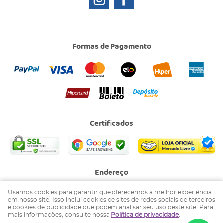
Formas de Pagamento
Certificados
Endereço
Avenida XV de Agosto, 853
-
Jardim Gollo, Socorro
-
SP
Usamos cookies para garantir que oferecemos a melhor experiência
CEP: 13964-004
em nosso site. Isso inclui cookies de sites de redes sociais de terceiros
e cookies de publicidade que podem analisar seu uso deste site. Para
BADULAKE ARTIGOS PARA FESTAS LTDA.
mais informações, consulte nossa
Política de privacidade
.
CNPJ: 02.504.263/0002-44