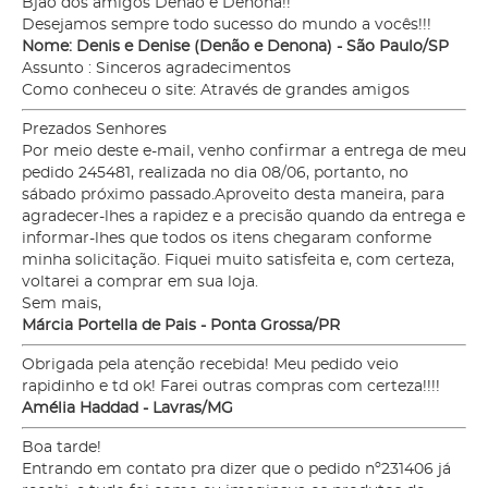
Bjão dos amigos Denão e Denona!!
Desejamos sempre todo sucesso do mundo a vocês!!!
Nome: Denis e Denise (Denão e Denona) - São Paulo/SP
Assunto : Sinceros agradecimentos
Como conheceu o site: Através de grandes amigos
Prezados Senhores
Por meio deste e-mail, venho confirmar a entrega de meu
pedido 245481, realizada no dia 08/06, portanto, no
sábado próximo passado.Aproveito desta maneira, para
agradecer-lhes a rapidez e a precisão quando da entrega e
informar-lhes que todos os itens chegaram conforme
minha solicitação. Fiquei muito satisfeita e, com certeza,
voltarei a comprar em sua loja.
Sem mais,
Márcia Portella de Pais - Ponta Grossa/PR
Obrigada pela atenção recebida! Meu pedido veio
rapidinho e td ok! Farei outras compras com certeza!!!!
Amélia Haddad - Lavras/MG
Boa tarde!
Entrando em contato pra dizer que o pedido nº231406 já