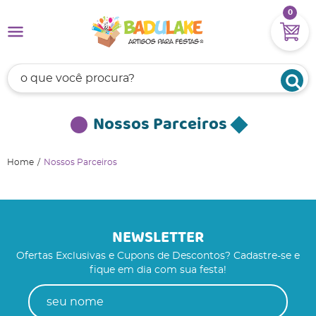
0
Nossos Parceiros
Home
Nossos Parceiros
NEWSLETTER
Ofertas Exclusivas e Cupons de Descontos? Cadastre-se e
fique em dia com sua festa!