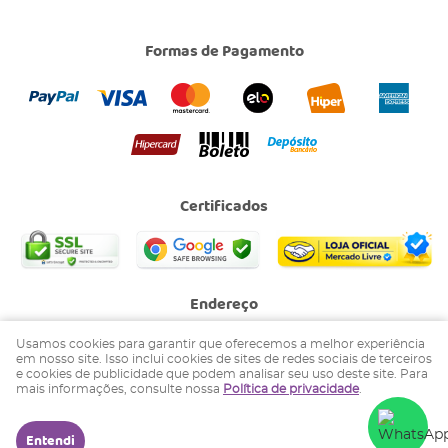
Formas de Pagamento
Certificados
Endereço
Avenida XV de Agosto, 853
-
Jardim Gollo, Socorro
-
SP
Usamos cookies para garantir que oferecemos a melhor experiência
CEP: 13964-004
em nosso site. Isso inclui cookies de sites de redes sociais de terceiros
e cookies de publicidade que podem analisar seu uso deste site. Para
BADULAKE ARTIGOS PARA FESTAS LTDA.
mais informações, consulte nossa
Política de privacidade
.
CNPJ: 02.504.263/0002-44
Entendi