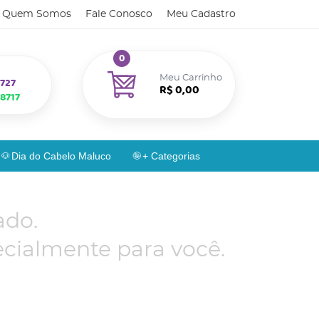
Quem Somos
Fale Conosco
Meu Cadastro
0
Meu Carrinho
727
R$ 0,00
8717
Dia do Cabelo Maluco
+ Categorias
ado.
cialmente para você.