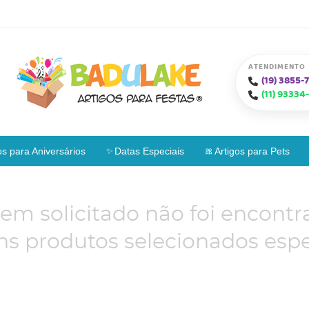
ATENDIMENTO
(19)
3855-7
(11)
93334-
os para Aniversários
Datas Especiais
Artigos para Pets
tem solicitado não foi encontr
s produtos selecionados espe