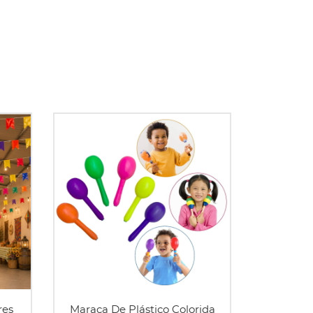
res
Maraca De Plástico Colorida