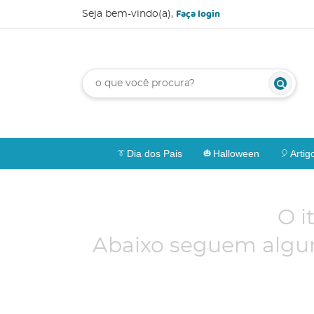
Faça login
Seja bem-vindo(a),
Dia dos Pais
Halloween
Artig
O i
Abaixo seguem algun