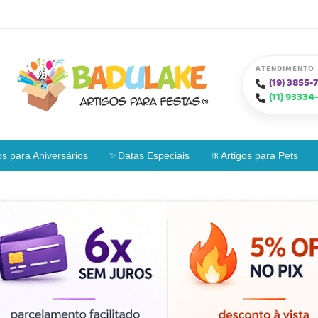
ATENDIMENTO
(19)
3855-7
(11)
93334-
os para Aniversários
Datas Especiais
Artigos para Pets