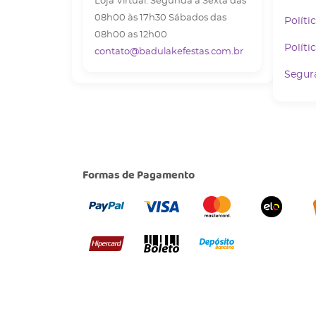
Loja Virtual: Segunda à Sexta das
08h00 às 17h30 Sábados das
Políti
08h00 as 12h00
Políti
contato@badulakefestas.com.br
Segur
Formas de Pagamento