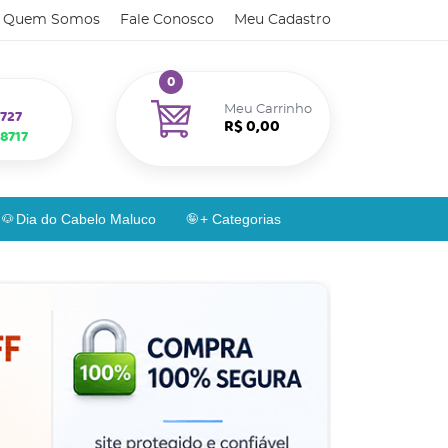
Quem Somos
Fale Conosco
Meu Cadastro
0
Meu Carrinho
727
R$ 0,00
8717
Dia do Cabelo Maluco
+ Categorias