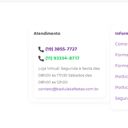
Atendimento
Infor
Como
(19)
3855-7727
Forma
(11)
93334-8717
Forma
Loja Virtual: Segunda à Sexta das
08h00 às 17h30 Sábados das
Políti
08h00 as 12h00
Políti
contato@badulakefestas.com.br
Segur