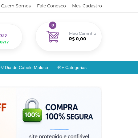
Quem Somos
Fale Conosco
Meu Cadastro
0
Meu Carrinho
727
R$ 0,00
8717
Dia do Cabelo Maluco
+ Categorias