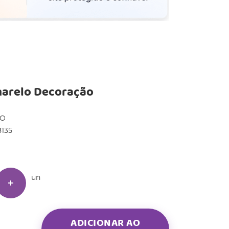
marelo Decoração
DO
135
un
ADICIONAR AO