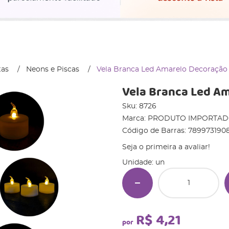
tas
Neons e Piscas
Vela Branca Led Amarelo Decoração
Vela Branca Led A
Sku:
8726
Marca:
PRODUTO IMPORTA
Código de Barras:
7899731908
Seja o primeira a avaliar!
Unidade: un
R$ 4,21
por