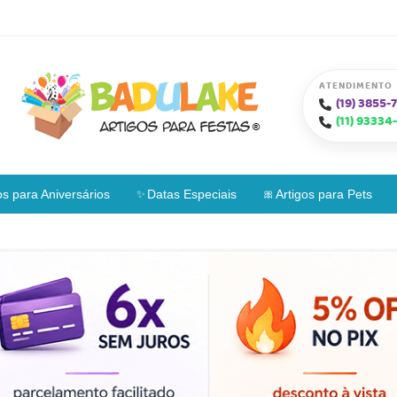
ATENDIMENTO
(19)
3855-7
(11)
93334-
os para Aniversários
Datas Especiais
Artigos para Pets