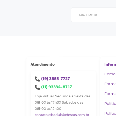
Atendimento
Infor
Como
(19)
3855-7727
Forma
(11)
93334-8717
Forma
Loja Virtual: Segunda à Sexta das
08h00 às 17h30 Sábados das
Políti
08h00 as 12h00
Políti
contato@badulakefestas.com.br