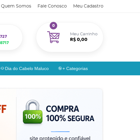
Quem Somos
Fale Conosco
Meu Cadastro
0
Meu Carrinho
727
R$ 0,00
8717
Dia do Cabelo Maluco
+ Categorias