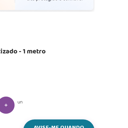
zado - 1 metro
un
AVISE-ME QUANDO