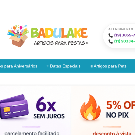
ATENDIMENTO
(19)
3855-7
(11)
93334-
os para Aniversários
Datas Especiais
Artigos para Pets