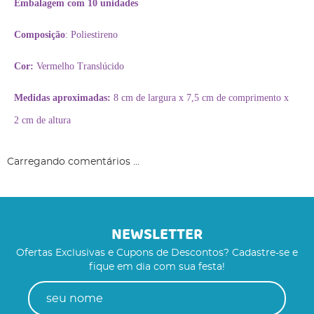
Embalagem com 10 unidades
Composição
: Poliestireno
Cor:
Vermelho Translúcido
Medidas aproximadas:
8 cm de largura x 7,5 cm de comprimento x
2 cm de altura
Carregando comentários ...
NEWSLETTER
Ofertas Exclusivas e Cupons de Descontos? Cadastre-se e
fique em dia com sua festa!