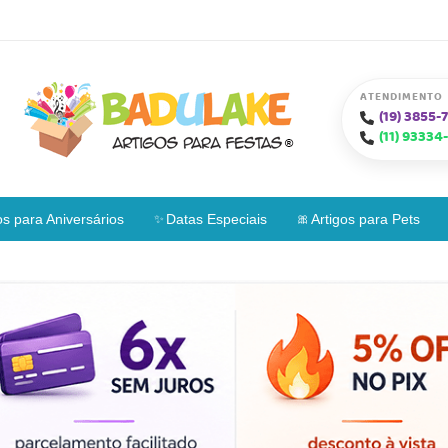
ATENDIMENTO
(19)
3855-7
(11)
93334-
os para Aniversários
Datas Especiais
Artigos para Pets