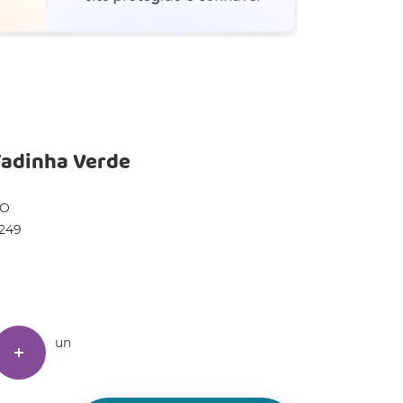
Fadinha Verde
DO
249
un