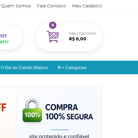
Quem Somos
Fale Conosco
Meu Cadastro
0
Meu Carrinho
727
R$ 0,00
8717
Dia do Cabelo Maluco
+ Categorias