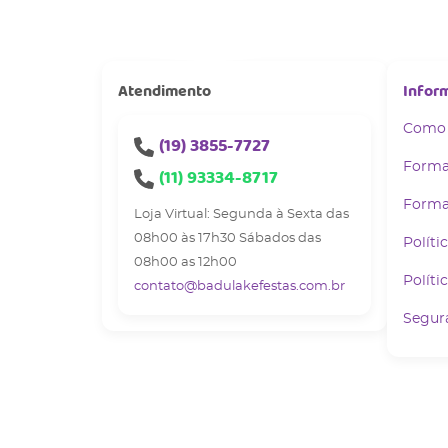
Atendimento
Infor
Como
(19)
3855-7727
Forma
(11)
93334-8717
Forma
Loja Virtual: Segunda à Sexta das
08h00 às 17h30 Sábados das
Políti
08h00 as 12h00
Políti
contato@badulakefestas.com.br
Segur