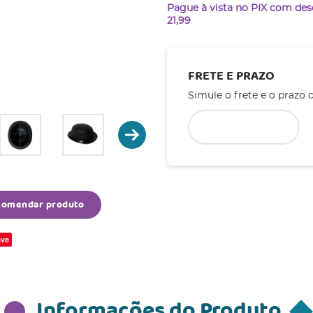
Pague à vista no PIX com de
21,99
FRETE E PRAZO
Simule o frete e o prazo 
comendar produto
ve
Informações do Produto