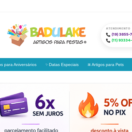
ATENDIMENTO
(19)
3855-7
(11)
93334-
os para Aniversários
Datas Especiais
Artigos para Pets