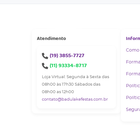
Atendimento
Infor
Como
(19)
3855-7727
Forma
(11)
93334-8717
Forma
Loja Virtual: Segunda à Sexta das
08h00 às 17h30 Sábados das
Políti
08h00 as 12h00
Políti
contato@badulakefestas.com.br
Segur