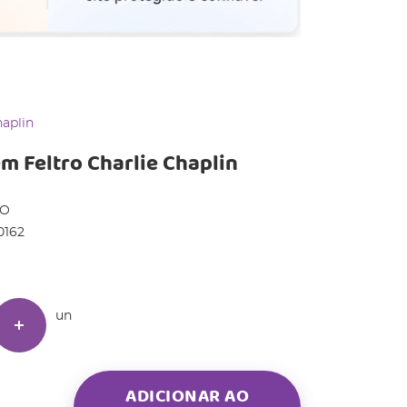
aplin
 Feltro Charlie Chaplin
DO
0162
un
ADICIONAR AO