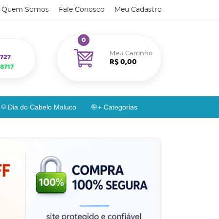
Quem Somos
Fale Conosco
Meu Cadastro
0
Meu Carrinho
727
R$ 0,00
8717
Dia do Cabelo Maluco
+ Categorias