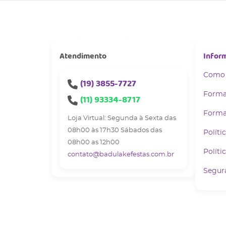
Atendimento
Infor
Como
(19)
3855-7727
Forma
(11)
93334-8717
Forma
Loja Virtual: Segunda à Sexta das
08h00 às 17h30 Sábados das
Políti
08h00 as 12h00
Políti
contato@badulakefestas.com.br
Segur