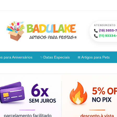
ATENDIMENTO
(19)
3855-7
(11)
93334-
os para Aniversários
Datas Especiais
Artigos para Pets