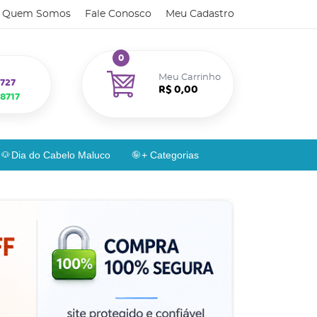
Quem Somos
Fale Conosco
Meu Cadastro
0
Meu Carrinho
727
R$ 0,00
8717
Dia do Cabelo Maluco
+ Categorias