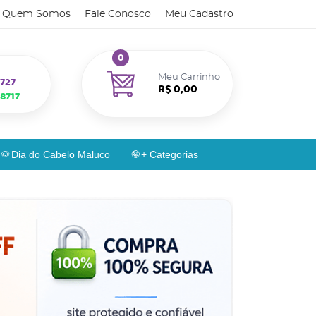
Quem Somos
Fale Conosco
Meu Cadastro
0
Meu Carrinho
727
R$ 0,00
8717
Dia do Cabelo Maluco
+ Categorias