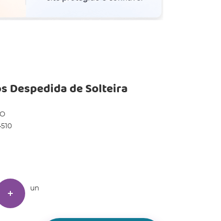
s Despedida de Solteira
DO
510
un