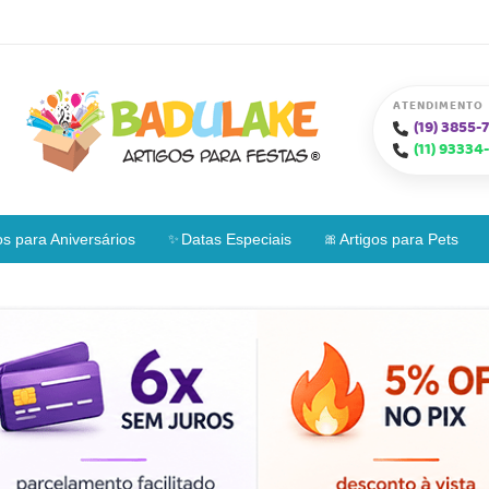
ATENDIMENTO
(19)
3855-7
(11)
93334-
os para Aniversários
Datas Especiais
Artigos para Pets