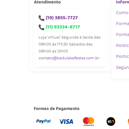
Atendimento
Infor
Como
(19)
3855-7727
Forma
(11)
93334-8717
Forma
Loja Virtual: Segunda à Sexta das
08h00 às 17h30 Sábados das
Políti
08h00 as 12h00
Políti
contato@badulakefestas.com.br
Segur
Formas de Pagamento