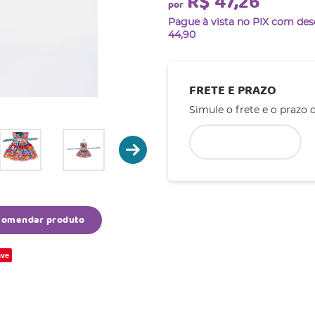
R$ 47,26
por
Pague à vista no PIX com de
44,90
FRETE E PRAZO
Simule o frete e o prazo 
comendar produto
ve