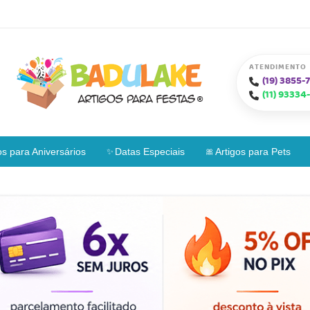
ATENDIMENTO
(19)
3855-7
(11)
93334-
os para Aniversários
Datas Especiais
Artigos para Pets