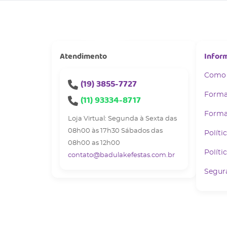
Atendimento
Infor
Como
(19)
3855-7727
Forma
(11)
93334-8717
Forma
Loja Virtual: Segunda à Sexta das
08h00 às 17h30 Sábados das
Políti
08h00 as 12h00
Políti
contato@badulakefestas.com.br
Segur