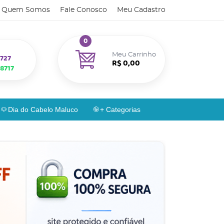
Quem Somos
Fale Conosco
Meu Cadastro
0
Meu Carrinho
727
R$ 0,00
8717
Dia do Cabelo Maluco
+ Categorias