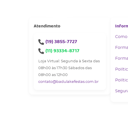
Atendimento
Infor
Como
(19)
3855-7727
Forma
(11)
93334-8717
Forma
Loja Virtual: Segunda à Sexta das
08h00 às 17h30 Sábados das
Políti
08h00 as 12h00
Políti
contato@badulakefestas.com.br
Segur