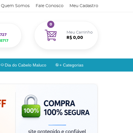
Quem Somos
Fale Conosco
Meu Cadastro
0
Meu Carrinho
727
R$ 0,00
8717
Dia do Cabelo Maluco
+ Categorias