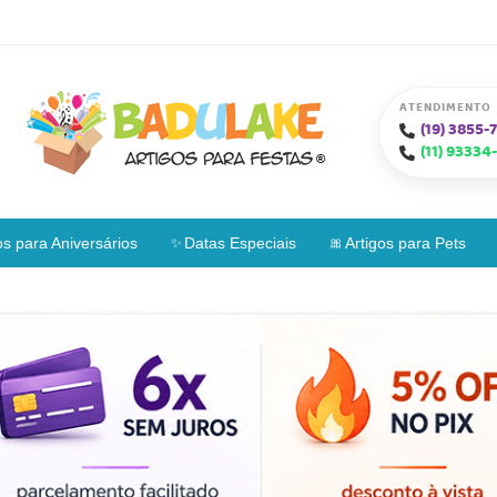
ATENDIMENTO
(19)
3855-7
(11)
93334-
os para Aniversários
Datas Especiais
Artigos para Pets