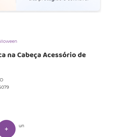
alloween
ca na Cabeça Acessório de
DO
6079
un