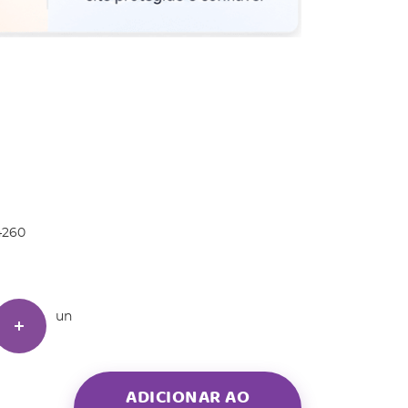
4260
un
ADICIONAR AO