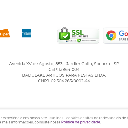
Avenida XV de Agosto, 853
-
Jardim Gollo, Socorro
-
SP
CEP: 13964-004
BADULAKE ARTIGOS PARA FESTAS LTDA.
CNPJ: 02.504.263/0002-44
LOJA VIRTUAL CRIADA POR
periência em nosso site. Isso inclui cookies de sites de redes sociais de 
ra mais informações, consulte nossa
Política de privacidade
.