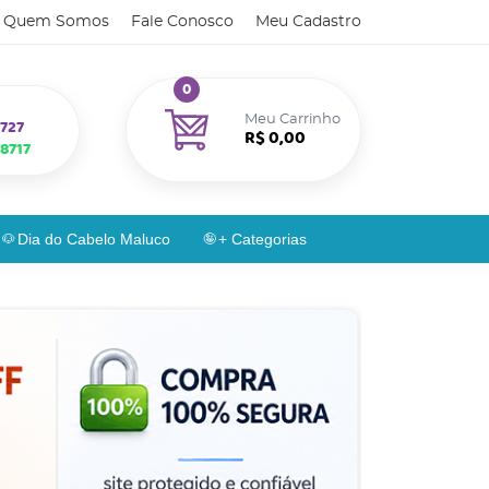
Quem Somos
Fale Conosco
Meu Cadastro
0
Meu Carrinho
727
R$ 0,00
8717
Dia do Cabelo Maluco
+ Categorias