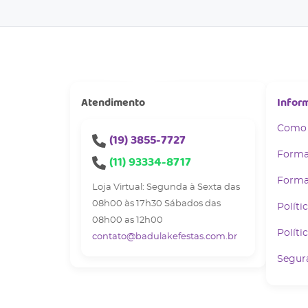
Atendimento
Infor
Como
(19)
3855-7727
Forma
(11)
93334-8717
Forma
Loja Virtual: Segunda à Sexta das
08h00 às 17h30 Sábados das
Políti
08h00 as 12h00
Políti
contato@badulakefestas.com.br
Segur