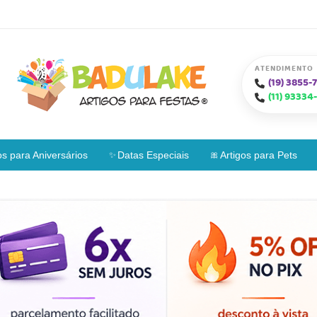
ATENDIMENTO
(19)
3855-7
(11)
93334-
os para Aniversários
Datas Especiais
Artigos para Pets