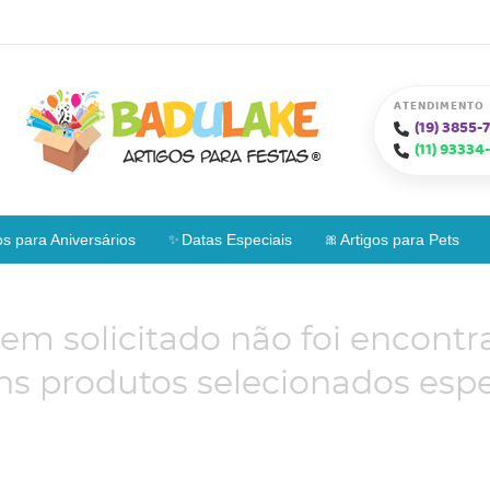
ATENDIMENTO
(19)
3855-7
(11)
93334-
os para Aniversários
Datas Especiais
Artigos para Pets
tem solicitado não foi encontr
s produtos selecionados espe