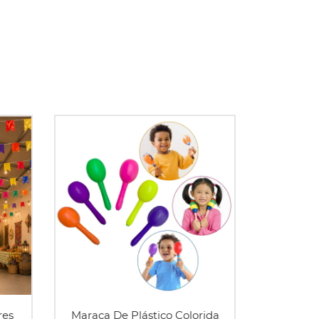
res
Maraca De Plástico Colorida