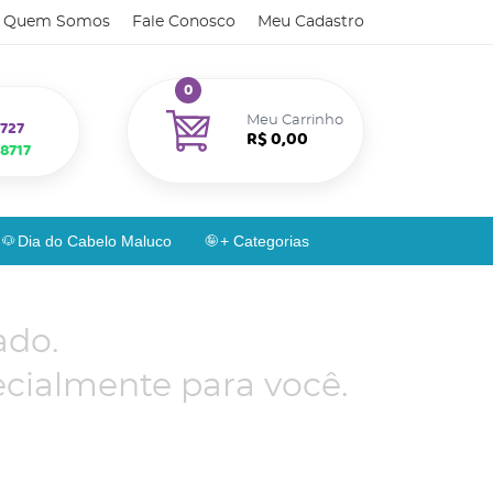
Quem Somos
Fale Conosco
Meu Cadastro
0
Meu Carrinho
727
R$ 0,00
8717
Dia do Cabelo Maluco
+ Categorias
ado.
cialmente para você.