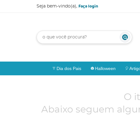
Faça login
Seja bem-vindo(a),
Dia dos Pais
Halloween
Artig
O i
Abaixo seguem algun