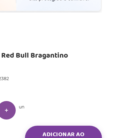
 Red Bull Bragantino
2382
un
ADICIONAR AO