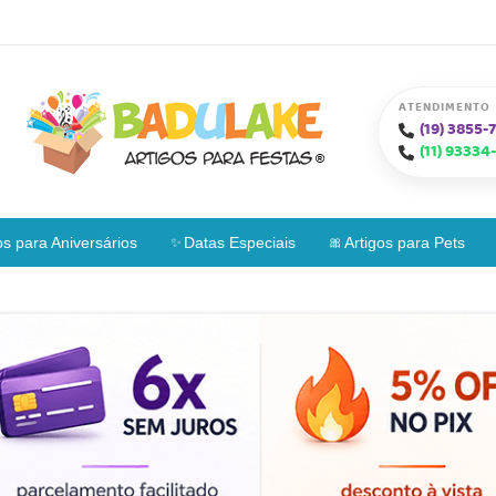
ATENDIMENTO
(19)
3855-7
(11)
93334-
os para Aniversários
Datas Especiais
Artigos para Pets