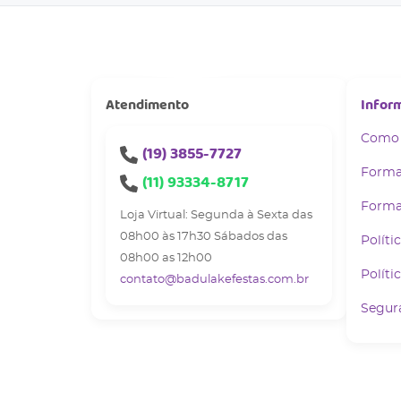
Atendimento
Infor
Como
(19)
3855-7727
Forma
(11)
93334-8717
Forma
Loja Virtual: Segunda à Sexta das
08h00 às 17h30 Sábados das
Políti
08h00 as 12h00
Políti
contato@badulakefestas.com.br
Segur