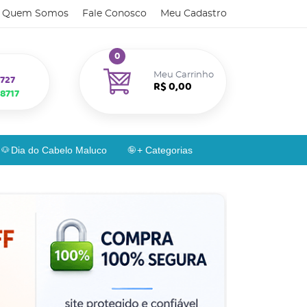
Quem Somos
Fale Conosco
Meu Cadastro
0
Meu Carrinho
727
R$ 0,00
8717
Dia do Cabelo Maluco
+ Categorias