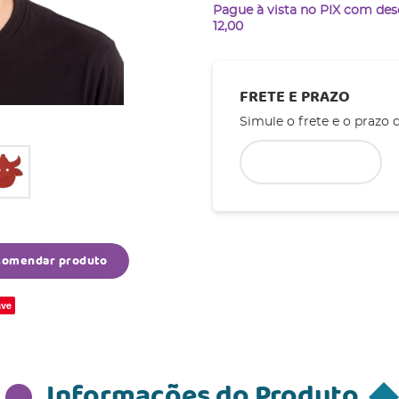
Pague à vista no PIX com de
12,00
FRETE E PRAZO
Simule o frete e o prazo 
comendar produto
ve
Informações do Produto