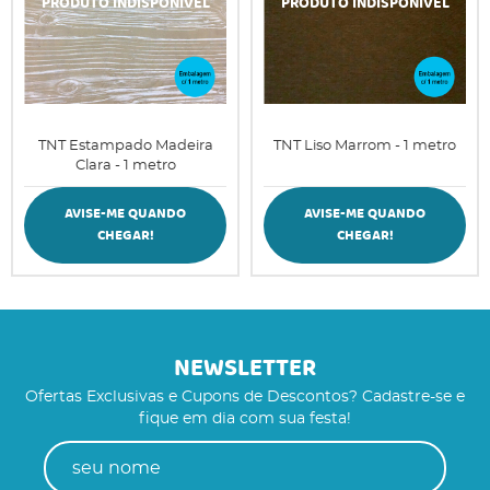
TNT Estampado Madeira
TNT Liso Marrom - 1 metro
Clara - 1 metro
AVISE-ME QUANDO
AVISE-ME QUANDO
CHEGAR!
CHEGAR!
NEWSLETTER
Ofertas Exclusivas e Cupons de Descontos? Cadastre-se e
fique em dia com sua festa!