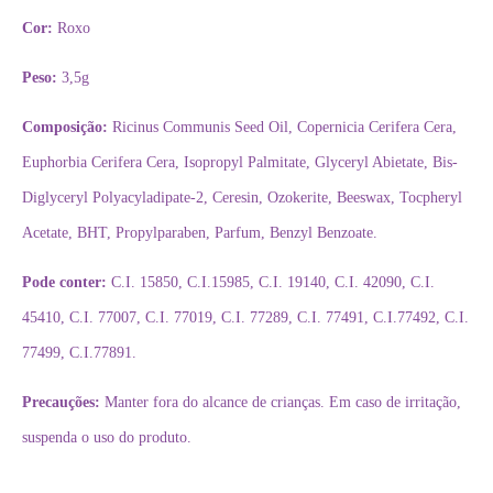
Cor:
Roxo
Peso:
3,5g
Composição:
Ricinus Communis Seed Oil, Copernicia Cerifera Cera,
Euphorbia Cerifera Cera, Isopropyl Palmitate, Glyceryl Abietate, Bis-
Diglyceryl Polyacyladipate-2, Ceresin, Ozokerite, Beeswax, Tocpheryl
Acetate, BHT, Propylparaben, Parfum, Benzyl Benzoate.
Pode conter:
C.I. 15850, C.I.15985, C.I. 19140, C.I. 42090, C.I.
45410, C.I. 77007, C.I. 77019, C.I. 77289, C.I. 77491, C.I.77492, C.I.
77499, C.I.77891.
Precauções:
Manter fora do alcance de crianças. Em caso de irritação,
suspenda o uso do produto.