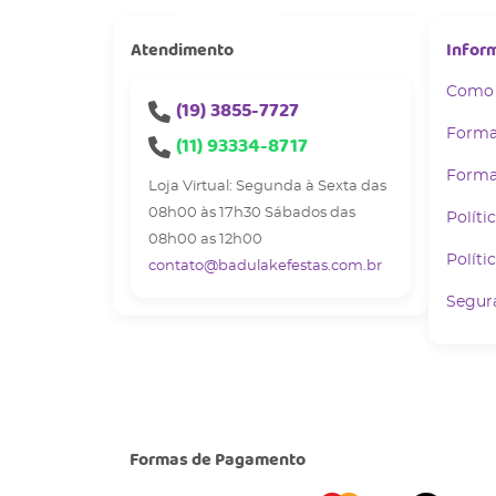
Atendimento
Infor
Como
(19)
3855-7727
Forma
(11)
93334-8717
Forma
Loja Virtual: Segunda à Sexta das
08h00 às 17h30 Sábados das
Políti
08h00 as 12h00
Políti
contato@badulakefestas.com.br
Segur
Formas de Pagamento