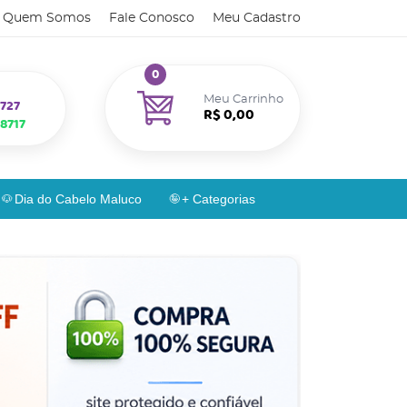
Quem Somos
Fale Conosco
Meu Cadastro
0
Meu Carrinho
727
R$ 0,00
8717
Dia do Cabelo Maluco
+ Categorias