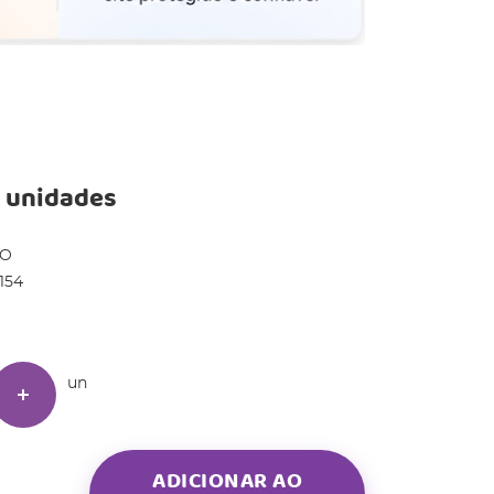
4 unidades
DO
154
un
ADICIONAR AO