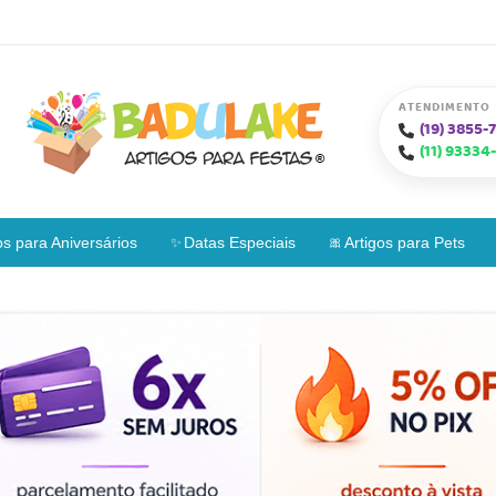
ATENDIMENTO
(19)
3855-7
(11)
93334-
os para Aniversários
Datas Especiais
Artigos para Pets