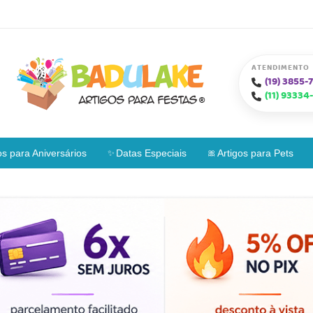
ATENDIMENTO
(19)
3855-7
(11)
93334-
os para Aniversários
Datas Especiais
Artigos para Pets