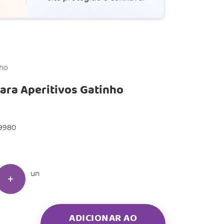
nho
para Aperitivos Gatinho
9980
un
ADICIONAR AO