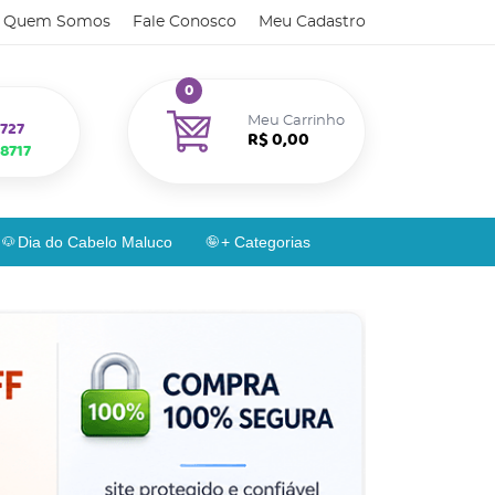
Quem Somos
Fale Conosco
Meu Cadastro
0
Meu Carrinho
727
R$ 0,00
8717
Dia do Cabelo Maluco
+ Categorias