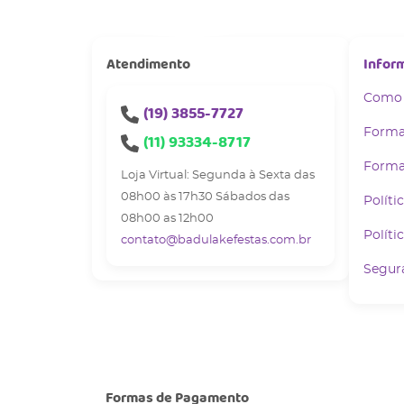
Atendimento
Infor
Como
(19)
3855-7727
Forma
(11)
93334-8717
Forma
Loja Virtual: Segunda à Sexta das
08h00 às 17h30 Sábados das
Políti
08h00 as 12h00
Políti
contato@badulakefestas.com.br
Segur
Formas de Pagamento